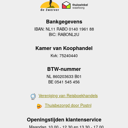
Bankgegevens
IBAN: NL11 RABO 0140 1961 88
BIC: RABONL2U
Kamer van Koophandel
Kvk: 75240440
BTW-nummer
NL 860203633 B01
BE 0541 545 456
Vereniging van Reisboekhandels
Thuisbezorgd door Postnl
Openingstijden klantenservice
Maandag
10.00 - 12.30 en 13.30 - 17.00