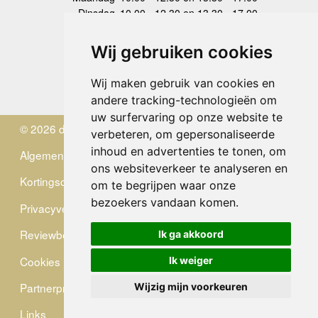
Dinsdag
10.00 - 12.30 en 13.30 - 17.00
Woensdag
10.00 - 12.30 en 13.30 - 17.00
Donderdag
10.00 - 12.30 en 13.30 - 17.00
Wij gebruiken cookies
Vrijdag
10.00 - 12.30 en 13.30 - 17.00
Zaterdag
gesloten
Wij maken gebruik van cookies en
Zondag
gesloten
andere tracking-technologieën om
uw surfervaring op onze website te
© 2026 de Zwerver
verbeteren, om gepersonaliseerde
inhoud en advertenties te tonen, om
Algemene Voorwaarden
ons websiteverkeer te analyseren en
Kortingscode
om te begrijpen waar onze
bezoekers vandaan komen.
Privacyverklaring
Reviewbeleid
Ik ga akkoord
Cookies
Ik weiger
Partnerprogramma
Wijzig mijn voorkeuren
Links