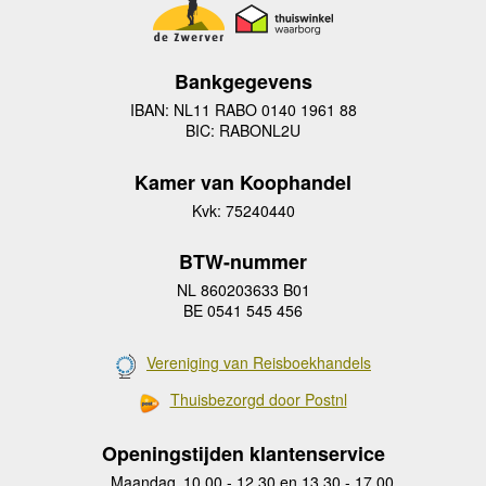
Bankgegevens
IBAN: NL11 RABO 0140 1961 88
BIC: RABONL2U
Kamer van Koophandel
Kvk: 75240440
BTW-nummer
NL 860203633 B01
BE 0541 545 456
Vereniging van Reisboekhandels
Thuisbezorgd door Postnl
Openingstijden klantenservice
Maandag
10.00 - 12.30 en 13.30 - 17.00