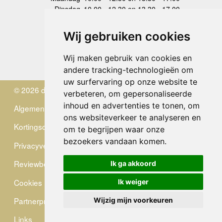
Dinsdag
10.00 - 12.30 en 13.30 - 17.00
Woensdag
10.00 - 12.30 en 13.30 - 17.00
Donderdag
10.00 - 12.30 en 13.30 - 17.00
Wij gebruiken cookies
Vrijdag
10.00 - 12.30 en 13.30 - 17.00
Zaterdag
gesloten
Wij maken gebruik van cookies en
Zondag
gesloten
andere tracking-technologieën om
uw surfervaring op onze website te
© 2026 de Zwerver
verbeteren, om gepersonaliseerde
inhoud en advertenties te tonen, om
Algemene Voorwaarden
ons websiteverkeer te analyseren en
Kortingscode
om te begrijpen waar onze
bezoekers vandaan komen.
Privacyverklaring
Reviewbeleid
Ik ga akkoord
Cookies
Ik weiger
Partnerprogramma
Wijzig mijn voorkeuren
Links