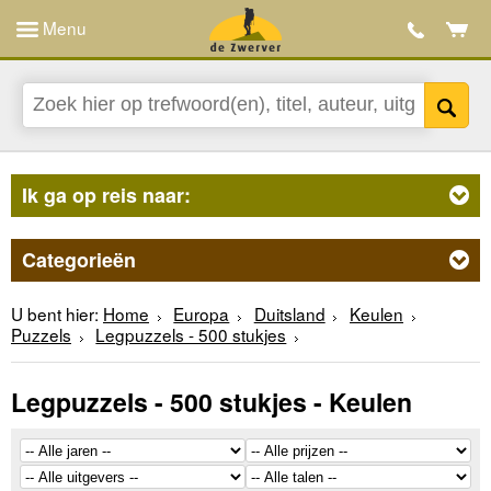
Menu
Ik ga op reis naar:
Categorieën
U bent hier:
Home
Europa
Duitsland
Keulen
Puzzels
Legpuzzels - 500 stukjes
Legpuzzels - 500 stukjes - Keulen