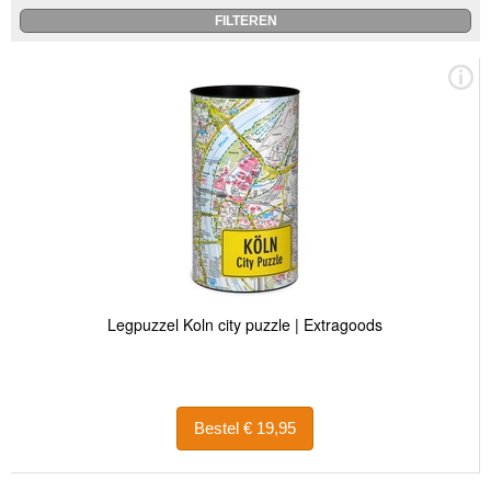
Legpuzzel Koln city puzzle | Extragoods
Bestel € 19,95