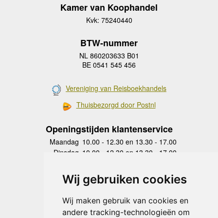
Kamer van Koophandel
Kvk: 75240440
BTW-nummer
NL 860203633 B01
BE 0541 545 456
Vereniging van Reisboekhandels
Thuisbezorgd door Postnl
Openingstijden klantenservice
Maandag
10.00 - 12.30 en 13.30 - 17.00
Dinsdag
10.00 - 12.30 en 13.30 - 17.00
Woensdag
10.00 - 12.30 en 13.30 - 17.00
Donderdag
10.00 - 12.30 en 13.30 - 17.00
Wij gebruiken cookies
Vrijdag
10.00 - 12.30 en 13.30 - 17.00
Zaterdag
gesloten
Wij maken gebruik van cookies en
Zondag
gesloten
andere tracking-technologieën om