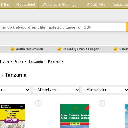
L & BE
Nieuwsbrief
Webshop in Groningen
Wie zijn wij?
Vacature
Gratis retourneren
Bedenktijd van 14 dagen
Gratis
Home
Afrika
Tanzania
Kaarten
 - Tanzania