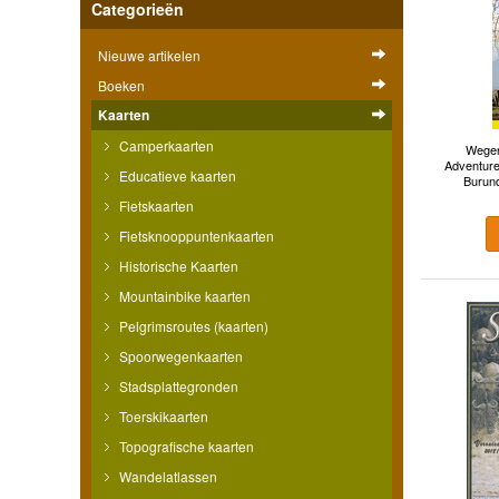
Categorieën
Nieuwe artikelen
Boeken
Kaarten
Camperkaarten
Wegen
Adventure
Educatieve kaarten
Burund
Fietskaarten
Fietsknooppuntenkaarten
Historische Kaarten
Mountainbike kaarten
Pelgrimsroutes (kaarten)
Spoorwegenkaarten
Stadsplattegronden
Toerskikaarten
Topografische kaarten
Wandelatlassen