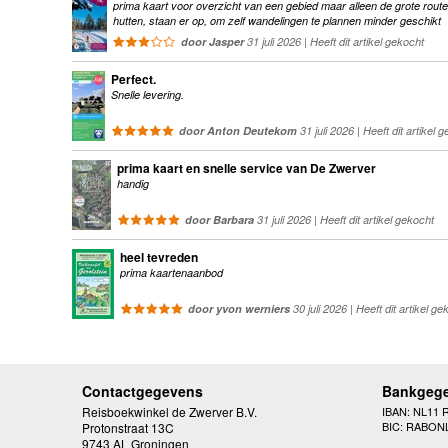
prima kaart voor overzicht van een gebied maar alleen de grote route
hutten, staan er op, om zelf wandelingen te plannen minder geschikt
door Jasper
31 juli 2026 | Heeft dit artikel gekocht
Perfect.
Snelle levering.
door Anton Deutekom
31 juli 2026 | Heeft dit artikel 
prima kaart en snelle service van De Zwerver
handig
door Barbara
31 juli 2026 | Heeft dit artikel gekocht
heel tevreden
prima kaartenaanbod
door yvon werniers
30 juli 2026 | Heeft dit artikel ge
Contactgegevens
Bankgeg
Reisboekwinkel de Zwerver B.V.
IBAN: NL11 
BIC: RABON
Protonstraat 13C
9743 AL Groningen