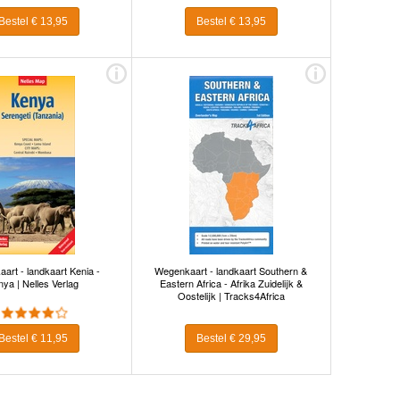
Bestel € 13,95
Bestel € 13,95
art - landkaart Kenia -
Wegenkaart - landkaart Southern &
ya | Nelles Verlag
Eastern Africa - Afrika Zuidelijk &
Oostelijk | Tracks4Africa
Bestel € 11,95
Bestel € 29,95