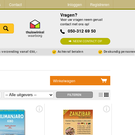
s
Contact
Inloggen
Registreren
Vragen?
Voor uw vragen neem gerust
contact met ons op!
050-312 69 50
NEEM CONTACT OP
 verzending vanaf €50,-
Achteraf betalen
Deskundig persone
Winkelwagen
Geen items in winkelwagen
Ga naar winkelwagen