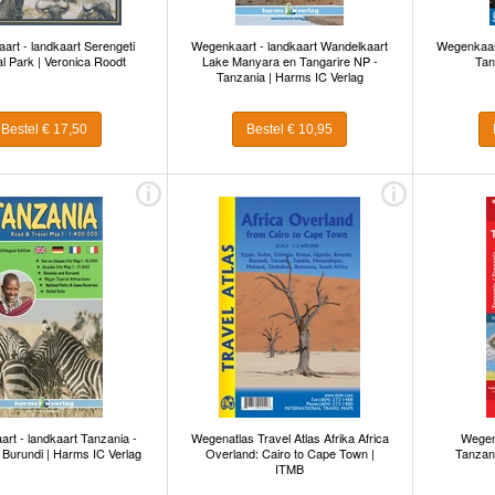
rt - landkaart Serengeti
Wegenkaart - landkaart Wandelkaart
Wegenkaart
al Park | Veronica Roodt
Lake Manyara en Tangarire NP -
Tan
Tanzania | Harms IC Verlag
Bestel € 17,50
Bestel € 10,95
rt - landkaart Tanzania -
Wegenatlas Travel Atlas Afrika Africa
Wegen
Burundi | Harms IC Verlag
Overland: Cairo to Cape Town |
Tanzani
ITMB