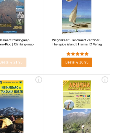
elkaart trekkingmap
Wegenkaart - landkaart Zanzibar -
aro-Kibo | Climbing-map
The spice island | Harms IC Verlag
Bestel € 21,95
Bestel € 10,95