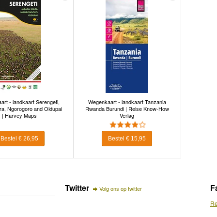
rt - landkaart Serengeti,
Wegenkaart - landkaart Tanzania
ra, Ngorogoro and Oldupai
Rwanda Burundi | Reise Know-How
| Harvey Maps
Verlag
Bestel € 26,95
Bestel € 15,95
Twitter
F
Volg ons op twitter
Re