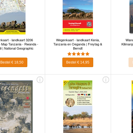
kaart - landkaart 3206
Wegenkaart - landkaart Kenia,
Wand
 Map Tanzania - Rwanda -
Tanzania en Oeganda | Freytag &
Kilimanj
i | National Geographic
Berndt
Bestel € 18,50
Bestel € 14,95