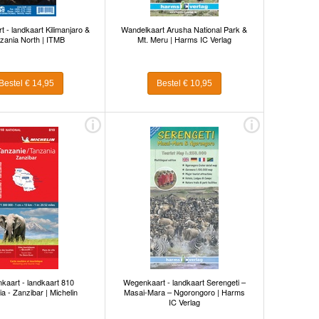
 - landkaart Kilimanjaro &
Wandelkaart Arusha National Park &
zania North | ITMB
Mt. Meru | Harms IC Verlag
Bestel € 14,95
Bestel € 10,95
kaart - landkaart 810
Wegenkaart - landkaart Serengeti –
a - Zanzibar | Michelin
Masai-Mara – Ngorongoro | Harms
IC Verlag