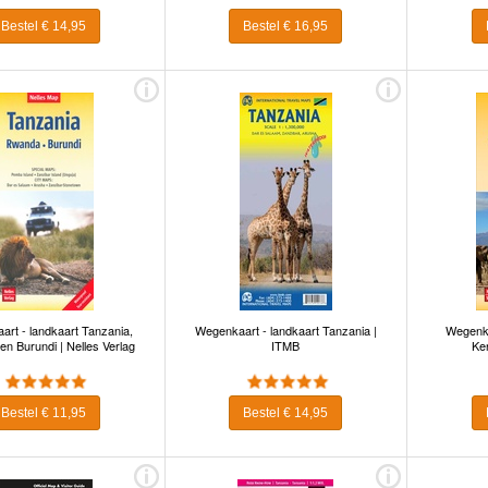
Bestel € 14,95
Bestel € 16,95
rt - landkaart Tanzania,
Wegenkaart - landkaart Tanzania |
Wegenka
n Burundi | Nelles Verlag
ITMB
Ken
Bestel € 11,95
Bestel € 14,95