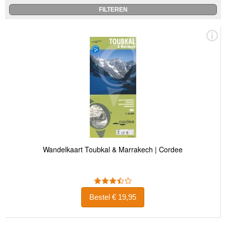
Wandelkaart Toubkal & Marrakech | Cordee
Bestel € 19,95