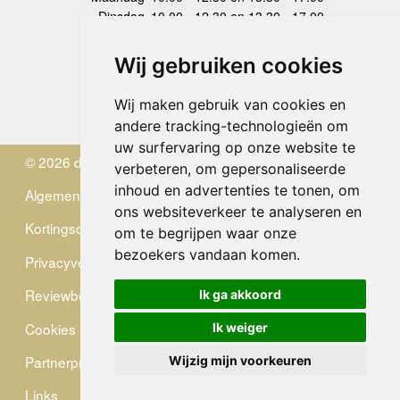
Dinsdag
10.00 - 12.30 en 13.30 - 17.00
Woensdag
10.00 - 12.30 en 13.30 - 17.00
Donderdag
10.00 - 12.30 en 13.30 - 17.00
Wij gebruiken cookies
Vrijdag
10.00 - 12.30 en 13.30 - 17.00
Zaterdag
gesloten
Wij maken gebruik van cookies en
Zondag
gesloten
andere tracking-technologieën om
uw surfervaring op onze website te
© 2026 de Zwerver
verbeteren, om gepersonaliseerde
inhoud en advertenties te tonen, om
Algemene Voorwaarden
ons websiteverkeer te analyseren en
Kortingscode
om te begrijpen waar onze
bezoekers vandaan komen.
Privacyverklaring
Reviewbeleid
Ik ga akkoord
Cookies
Ik weiger
Partnerprogramma
Wijzig mijn voorkeuren
Links