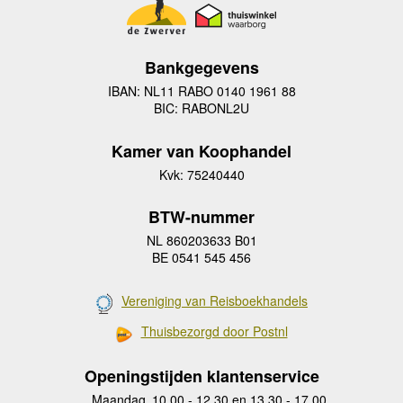
Bankgegevens
IBAN: NL11 RABO 0140 1961 88
BIC: RABONL2U
Kamer van Koophandel
Kvk: 75240440
BTW-nummer
NL 860203633 B01
BE 0541 545 456
Vereniging van Reisboekhandels
Thuisbezorgd door Postnl
Openingstijden klantenservice
Maandag
10.00 - 12.30 en 13.30 - 17.00