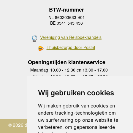
BTW-nummer
NL 860203633 B01
BE 0541 545 456
Vereniging van Reisboekhandels
Thuisbezorgd door Postnl
Openingstijden klantenservice
Maandag
10.00 - 12.30 en 13.30 - 17.00
Dinsdag
10.00 - 12.30 en 13.30 - 17.00
Woensdag
10.00 - 12.30 en 13.30 - 17.00
Donderdag
10.00 - 12.30 en 13.30 - 17.00
Wij gebruiken cookies
Vrijdag
10.00 - 12.30 en 13.30 - 17.00
Zaterdag
gesloten
Wij maken gebruik van cookies en
Zondag
gesloten
andere tracking-technologieën om
uw surfervaring op onze website te
© 2026 de Zwerver
verbeteren, om gepersonaliseerde